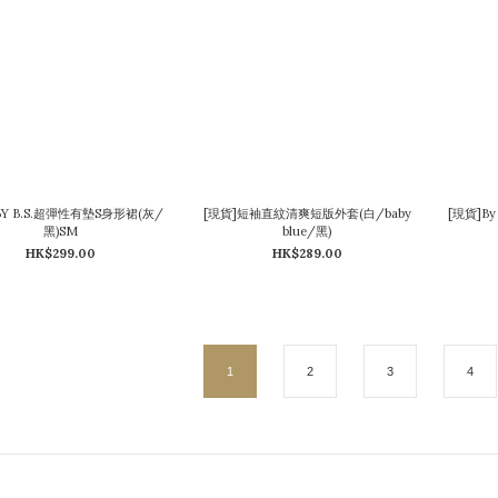
BY B.S.超彈性有墊S身形裙(灰/
[現貨]短袖直紋清爽短版外套(白/baby
[現貨]By
黑)SM
blue/黑)
HK$299.00
HK$289.00
1
2
3
4