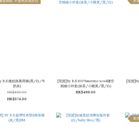
優惠價格, 不適用其他折扣
折
by B.S.微紋路萬用褲(黑/白/牛
[現貨]By B.S.100%merino wool縷空
[現貨]b
奶灰)
精緻小外套(抹茶/小雞黃/黑/白)
HK$499.00
HK$499.00
HK$374.00
新