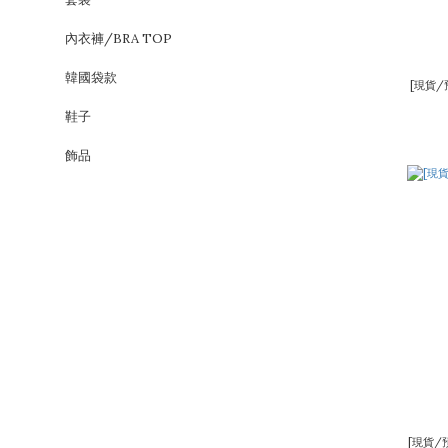
內衣褲/BRA TOP
韓國袋款
[現貨/
鞋子
飾品
[現貨/