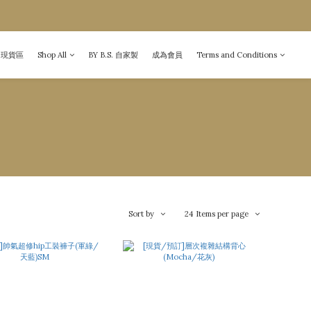
現貨區
Shop All
BY B.S. 自家製
成為會員
Terms and Conditions
Sort by
24 Items per page