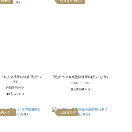
實最低價
已折實皇牌商品
y B.S.安全感西裝短褲(黑/白/
[現貨]by B.S.免燙降溫西褲(黑/白/灰)
灰)
HK$369.00
HK$379.00
HK$350.00
HK$322.00
色再入荷！
已折實皇牌