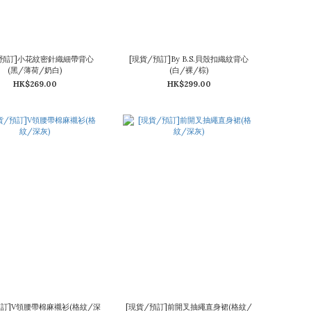
/預訂]小花紋密針織細帶背心
[現貨/預訂]By B.S.貝殼扣織紋背心
(黑/薄荷/奶白)
(白/裸/棕)
HK$269.00
HK$299.00
預訂]V領腰帶棉麻襯衫(格紋/深
[現貨/預訂]前開叉抽繩直身裙(格紋/