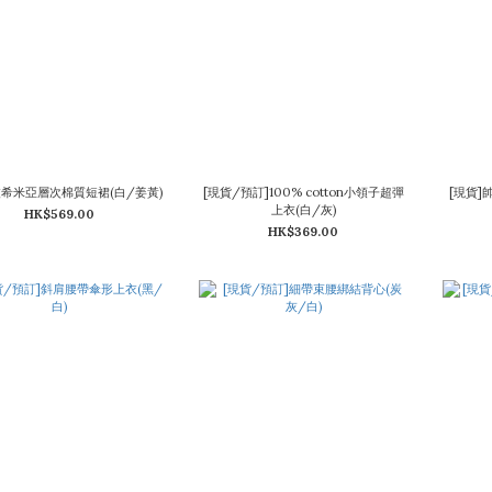
波希米亞層次棉質短裙(白/姜黃)
[現貨/預訂]100% cotton小領子超彈
[現貨]
上衣(白/灰)
HK$569.00
HK$369.00