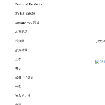
Featured Products
BY B.S. 自家製
merino wool現貨
本週新品
現貨區
[現貨]
熱賣精選
上衣
褲子
短褲／半身裙
外套
連衣裙／褲
套裝