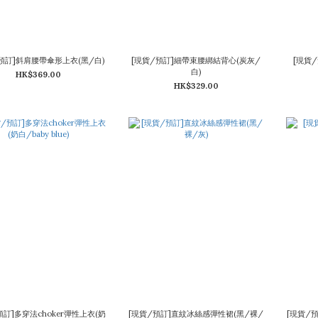
預訂]斜肩腰帶傘形上衣(黑/白)
[現貨/預訂]細帶束腰綁結背心(炭灰/
[現貨
白)
HK$369.00
HK$329.00
預訂]多穿法choker彈性上衣(奶
[現貨/預訂]直紋冰絲感彈性裙(黑/裸/
[現貨/