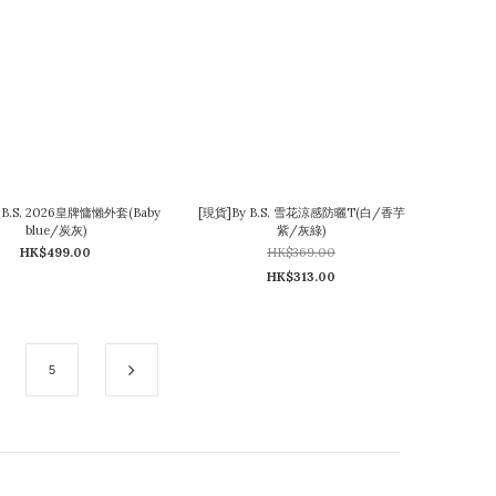
 B.S. 2026皇牌慵懶外套(Baby
[現貨]By B.S. 雪花涼感防曬T(白/香芋
blue/炭灰)
紫/灰綠)
HK$499.00
HK$369.00
HK$313.00
5