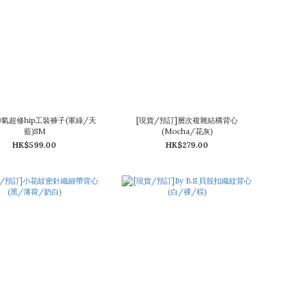
帥氣超修hip工裝褲子(軍綠/天
[現貨/預訂]層次複雜結構背心
藍)SM
(Mocha/花灰)
HK$599.00
HK$279.00