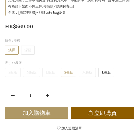
指定分類，三件本地免運[付運費方式不一不能拼單] (需出貨時同一訂單滿三件,如
有商品下架而不夠三件,可換款/以到付寄出)
全店，[滿額贈品!!]- 品牌tote bag☕🥛
HK$569.00
顏色
: 淡裸
淡裸
深藍
尺寸
: S長版
S短版
M短版
L短版
S長版
M長版
L長版
立即購買
加入購物車
加入追蹤清單