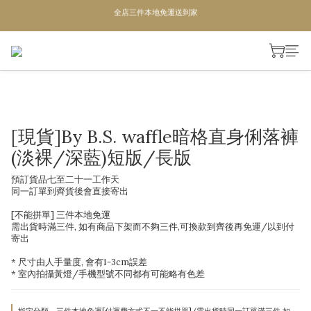
單次滿1200即成為VIP,全年95折
全店三件本地免運送到家
全店三件本地免運送到家
[現貨]By B.S. waffle暗格直身俐落褲
(淡裸/深藍)短版/長版
預訂貨品七至二十一工作天 
同一訂單到齊貨後會直接寄出
[不能拼單] 三件本地免運
需出貨時滿三件, 如有商品下架而不夠三件,可換款到齊後再免運/以到付
寄出
* 尺寸由人手量度, 會有1-3cm誤差
* 室內拍攝黃燈/手機型號不同都有可能略有色差