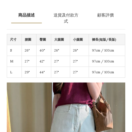
商品描述
送貨及付款方
顧客評價
式
尺寸
腰圍
臀圍
大腿圍
小腿圍
褲長(短版/長版)
S
26"
40"
26"
26"
97cm / 103cm
M
27"
42"
27"
27"
97cm / 103cm
L
29"
44"
27"
27"
97cm / 103cm