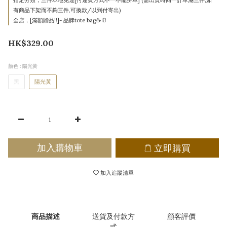
指定分類，三件本地免運[付運費方式不一不能拼單] (需出貨時同一訂單滿三件,如
有商品下架而不夠三件,可換款/以到付寄出)
全店，[滿額贈品!!]- 品牌tote bag☕🥛
HK$329.00
顏色
: 陽光黃
黑
陽光黃
立即購買
加入購物車
加入追蹤清單
商品描述
送貨及付款方
顧客評價