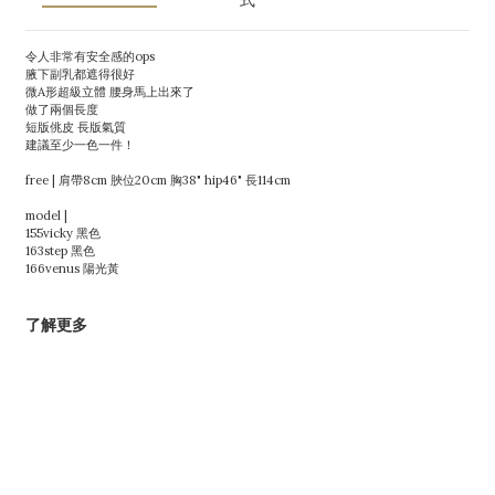
式
令人非常有安全感的ops
腋下副乳都遮得很好
微A形超級立體 腰身馬上出來了
做了兩個長度
短版佻皮 長版氣質
建議至少一色一件！
free | 肩帶8cm 脥位20cm 胸38" hip46" 長114cm
model |
155vicky 黑色
163step 黑色
166venus 陽光黃
了解更多