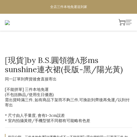
全店三件本地免運送到家
全店三件本地免運送到家
單次滿1200即成為VIP,全年95折
全店三件本地免運送到家
[現貨]by B.S.圓領微A形ms
sunshine連衣裙(長版-黑/陽光黃)
同一訂單到齊貨後會直接寄出
[不能拼單] 三件本地免運
(不包括飾品/使用生日優惠) 
需出貨時滿三件, 如有商品下架而不夠三件,可換款到齊後再免運/以到付
寄出
* 尺寸由人手量度, 會有1-3cm誤差
* 室內拍攝黃燈/手機型號不同都有可能略有色差