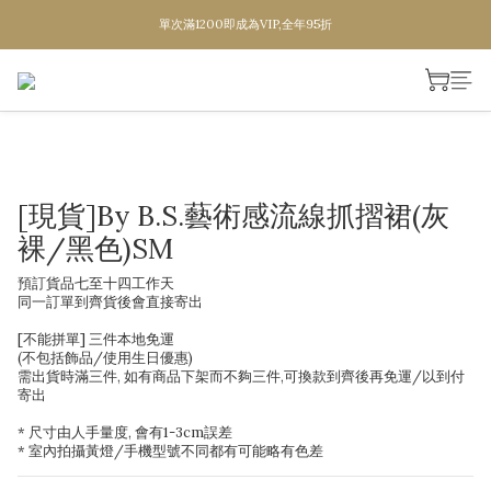
單次滿1200即成為VIP,全年95折
全店三件本地免運送到家
全店三件本地免運送到家
[現貨]By B.S.藝術感流線抓摺裙(灰
裸/黑色)SM
預訂貨品七至十四工作天 
同一訂單到齊貨後會直接寄出
[不能拼單] 三件本地免運
(不包括飾品/使用生日優惠) 
需出貨時滿三件, 如有商品下架而不夠三件,可換款到齊後再免運/以到付
寄出
* 尺寸由人手量度, 會有1-3cm誤差
* 室內拍攝黃燈/手機型號不同都有可能略有色差