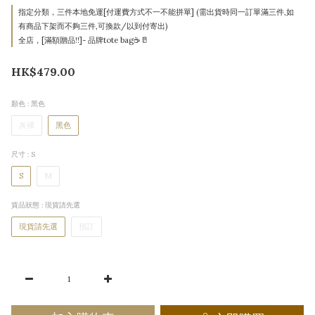
指定分類，三件本地免運[付運費方式不一不能拼單] (需出貨時同一訂單滿三件,如
有商品下架而不夠三件,可換款/以到付寄出)
全店，[滿額贈品!!]- 品牌tote bag☕🥛
HK$479.00
顏色
: 黑色
灰裸
黑色
尺寸
: S
S
M
貨品狀態
: 現貨請先選
現貨請先選
預訂