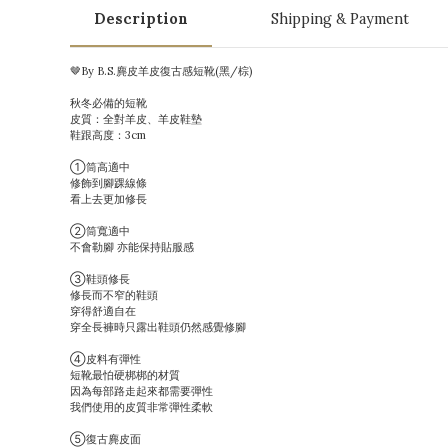
Description
Shipping & Payment
🤎By B.S.麂皮羊皮復古感短靴(黑/棕)
秋冬必備的短靴
皮質：全對羊皮、羊皮鞋墊
鞋跟高度：3cm
①筒高適中
修飾到腳踝線條
看上去更加修長
②筒寬適中
不會勒腳 亦能保持貼服感
③鞋頭修長
修長而不窄的鞋頭
穿得舒適自在
穿全長褲時只露出鞋頭仍然感覺修腳
④皮料有彈性
短靴最怕硬梆梆的材質
因為每部路走起來都需要彈性
我們使用的皮質非常彈性柔軟
⑤復古麂皮面