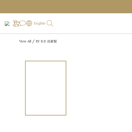
English
/
View All
BY B.S. 自家製