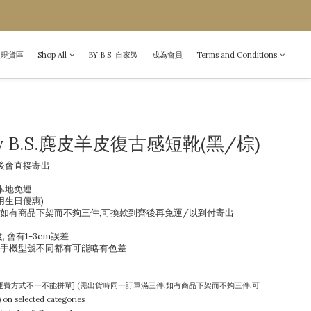
現貨區
Shop All
BY B.S. 自家製
成為會員
Terms and Conditions
y B.S.麂皮羊皮復古感短靴(黑/棕)
後會直接寄出
件本地免運
用生日優惠) 
 如有商品下架而不夠三件,可換款到齊後再免運/以到付寄出
, 會有1-3cm誤差
/手機型號不同都有可能略有色差
運費方式不一不能拼單] (需出貨時同一訂單滿三件,如有商品下架而不夠三件,可
selected categories