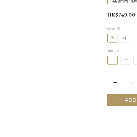
[滿額贈品!!]- 品牌t
HK$749.00
Color
: 黑
黑
棕
Size
: 35
35
36
ADD