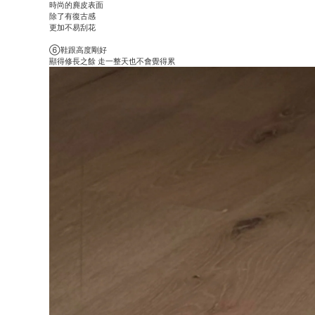
時尚的麂皮表面
除了有復古感
更加不易刮花
⑥鞋跟高度剛好
顯得修長之餘 走一整天也不會覺得累