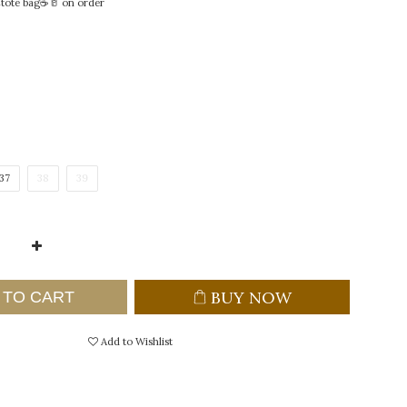
ote bag☕🥛 on order
37
38
39
BUY NOW
 TO CART
Add to Wishlist