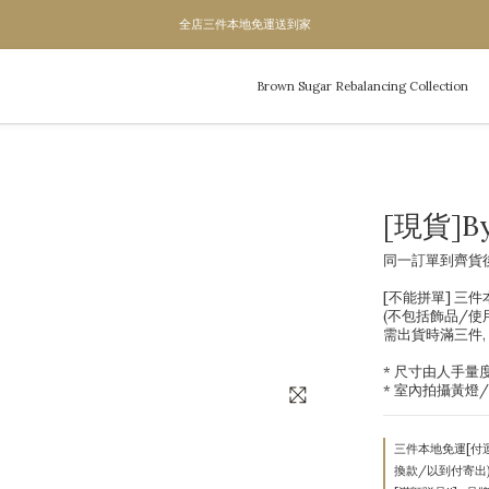
單次滿1200即成為VIP,全年95折
全店三件本地免運送到家
全店三件本地免運送到家
Brown Sugar Rebalancing Collection
[現貨]B
同一訂單到齊貨
[不能拼單] 三
(不包括飾品/使
需出貨時滿三件,
* 尺寸由人手量度
* 室內拍攝黃燈
三件本地免運[付
換款/以到付寄出) on 