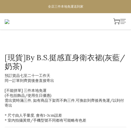
單次滿1200即成為VIP,全年95折
全店三件本地免運送到家
全店三件本地免運送到家
[現貨]By B.S.挺感直身衛衣裙(灰藍/
奶茶)
預訂貨品七至二十一工作天 
同一訂單到齊貨後會直接寄出
[不能拼單] 三件本地免運
(不包括飾品/使用生日優惠) 
需出貨時滿三件, 如有商品下架而不夠三件,可換款到齊後再免運/以到付
寄出
* 尺寸由人手量度, 會有1-3cm誤差
* 室內拍攝黃燈/手機型號不同都有可能略有色差