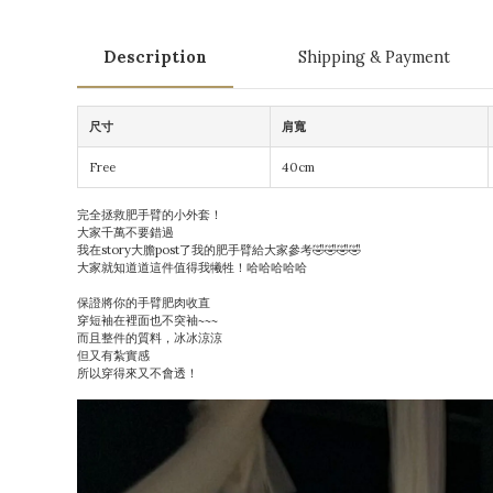
Description
Shipping & Payment
尺寸
肩寬
Free
40cm
完全拯救肥手臂的小外套！
大家千萬不要錯過
我在story大膽post了我的肥手臂給大家參考🤣🤣🤣🤣
大家就知道道這件值得我犧牲！哈哈哈哈哈
保證將你的手臂肥肉收直
穿短袖在裡面也不突袖~~~
而且整件的質料，冰冰涼涼
但又有紮實感
所以穿得來又不會透！