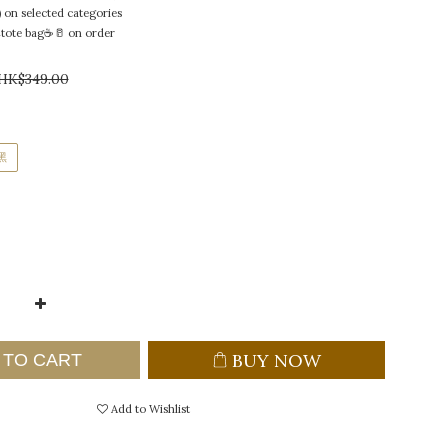
selected categories
ote bag☕🥛 on order
HK$349.00
黑
BUY NOW
 TO CART
Add to Wishlist