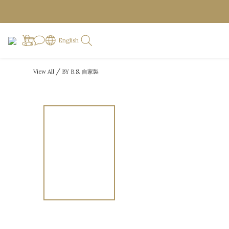
English
/
View All
BY B.S. 自家製