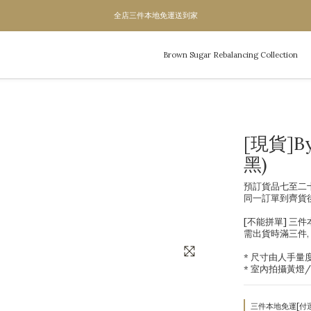
全店三件本地免運送到家
全店三件本地免運送到家
單次滿1200即成為VIP,全年95折
Brown Sugar Rebalancing Collection
全店三件本地免運送到家
[現貨]B
黑)
預訂貨品七至二
同一訂單到齊貨
[不能拼單] 三
需出貨時滿三件,
* 尺寸由人手量度
* 室內拍攝黃燈
三件本地免運[付