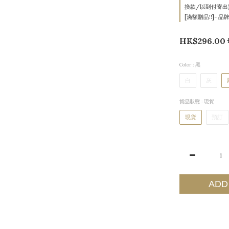
換款/以到付寄出) on 
[滿額贈品!!]- 品牌t
HK$296.00
Color
: 黑
白
灰
貨品狀態
: 現貨
現貨
預訂
ADD