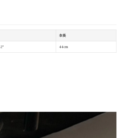
衣長
42"
44cm