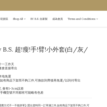
現貨區
Shop All
BY B.S. 自家製
成為會員
Terms and Conditions
y B.S. 超!瘦!手!臂!小外套(白/灰/
十一工作天 
後會直接寄出
件本地免運
 如有商品下架而不夠三件,可換款到齊後再免運/以到付寄出
, 會有1-3cm誤差
/手機型號不同都有可能略有色差
運費方式不一不能拼單] (需出貨時同一訂單滿三件,如有商品下架而不夠三件,可