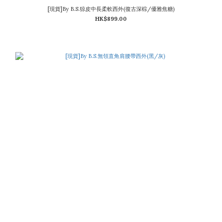
[現貨]By B.S.猄皮中長柔軟西外(復古深棕/優雅焦糖)
HK$899.00