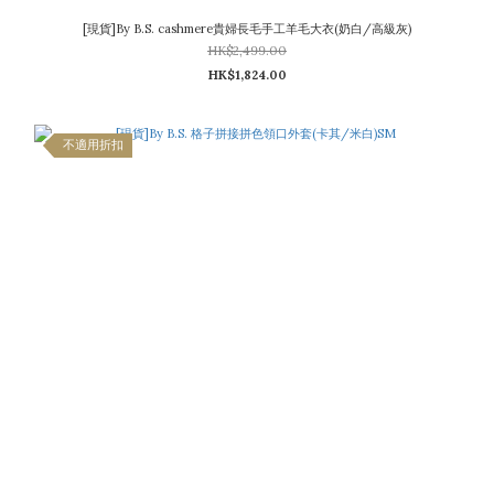
[現貨]By B.S. cashmere貴婦長毛手工羊毛大衣(奶白/高級灰)
HK$2,499.00
HK$1,824.00
不適用折扣