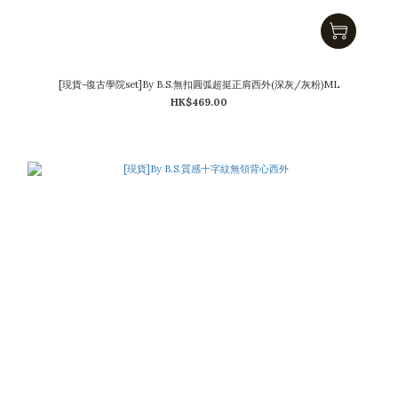
[現貨-復古學院set]By B.S.無扣圓弧超挺正肩西外(深灰/灰粉)ML
HK$469.00