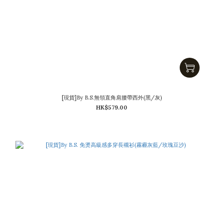
[現貨]By B.S.無領直角肩腰帶西外(黑/灰)
HK$579.00