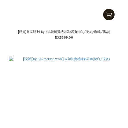
[現貨]售完即上! By B.S.短版質感俐落襯衫(純白/淡灰/咖啡/黑灰)
HK$369.00