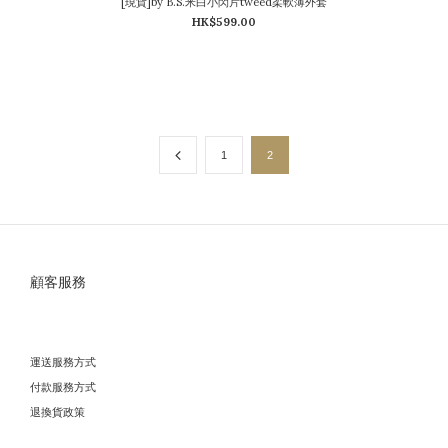
[現貨]by B.S.米白小閃片tweed柔軟薄外套
HK$599.00
1
2
顧客服務
運送服務方式
付款服務方式
退換貨政策