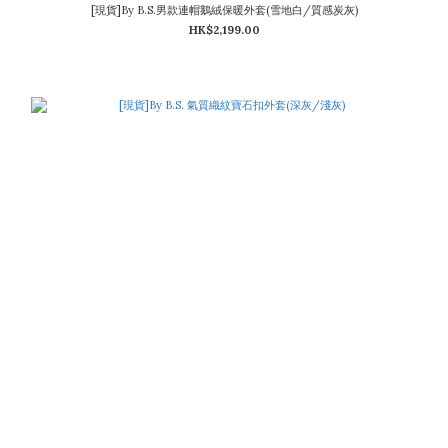
[現貨]By B.S.男款連帽鵝絨保暖外套(雪地白/質感炭灰)
HK$2,199.00