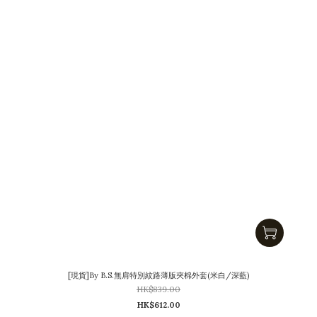
[現貨]By B.S.無肩特別紋路薄版夾棉外套(米白/深藍)
HK$839.00
HK$612.00