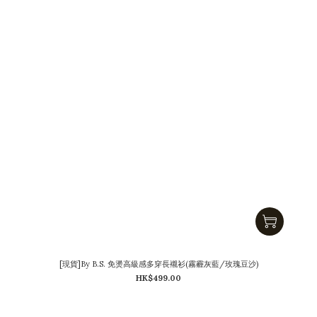
[現貨]By B.S. 免燙高級感多穿長襯衫(霧霾灰藍/玫瑰豆沙)
HK$499.00