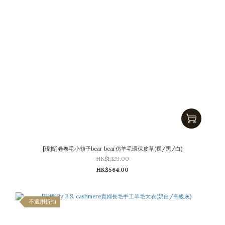
[現貨]卷卷毛小領子bear bear仿羊毛環保皮草(裸/黑/白)
HK$1,129.00
HK$564.00
不適用折扣