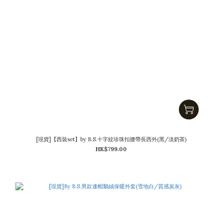
[現貨]【西裝set】by B.S.十字紋珍珠扣腰帶長西外(黑/淡奶茶)
HK$799.00