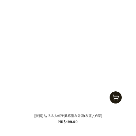
[現貨]By B.S.大帽子挺感衛衣外套(灰藍/奶茶)
HK$499.00