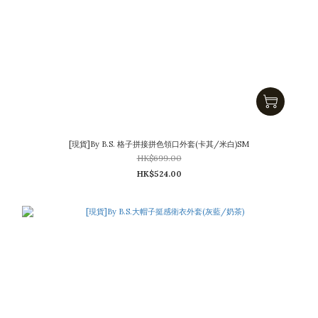
[現貨]By B.S. 格子拼接拼色領口外套(卡其/米白)SM
HK$699.00
HK$524.00