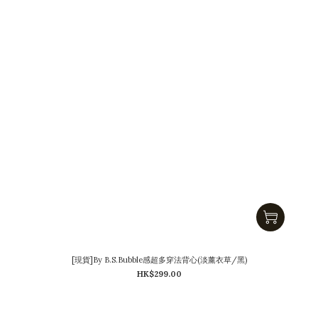
[現貨]By B.S.Bubble感超多穿法背心(淡薰衣草/黑)
HK$299.00