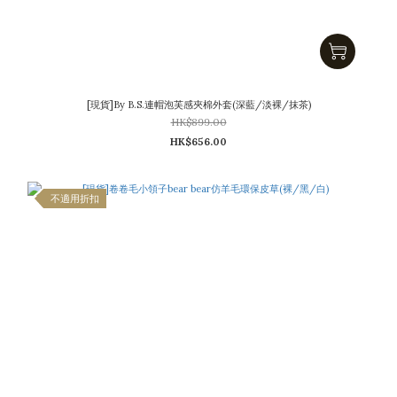
[現貨]By B.S.連帽泡芙感夾棉外套(深藍/淡裸/抹茶)
HK$899.00
HK$656.00
不適用折扣